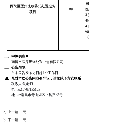
周转箱并且每天消毒后送到
两院区医疗废物委托处置服务
3
年
医疗废物，周转箱必须全部
项目
3.安排专人负责，工作人员
要求，按照双方约定的时间
4.供应商医疗废物运送人员
物进行核实无误后，填写《医
《医疗废物运送登记卡》进
二、
中标供应商
南昌市医疗废物处置中心有限公司
三、
公告期限
自本公告发布之日起1个工作日。
四、凡对本次公告内容有异议，请按以下方式联系
联系人:沈老师
电 话:13767155155
地 址:南昌市青山湖区上坊路43号
上一篇：
无
ꄴ
下一篇：
无
ꄲ