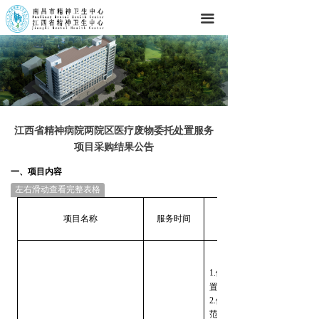
끀
江西省精神病院两院区医疗废物委托处置服务
项目采购结果公告
一、
项目内容
左右滑动查看完整表格
项目名称
服务时间
1.
供应商负责将采购人产生的
置。
2.供应商按照《医疗废物管
范》使用专用车辆收集采购人