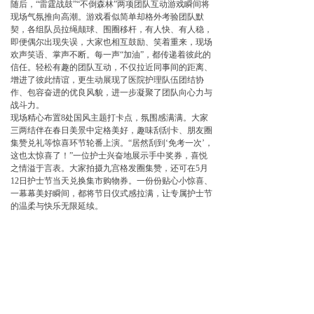
随后，“雷霆战鼓”“不倒森林”两项团队互动游戏瞬间将
现场气氛推向高潮。游戏看似简单却格外考验团队默
契，各组队员拉绳颠球、围圈移杆，有人快、有人稳，
即便偶尔出现失误，大家也相互鼓励、笑着重来，现场
欢声笑语、掌声不断。每一声“加油”，都传递着彼此的
信任。轻松有趣的团队互动，不仅拉近同事间的距离、
增进了彼此情谊，更生动展现了医院护理队伍团结协
作、包容奋进的优良风貌，进一步凝聚了团队向心力与
战斗力。
现场精心布置8处国风主题打卡点，氛围感满满。大家
三两结伴在春日美景中定格美好，趣味刮刮卡、朋友圈
集赞兑礼等惊喜环节轮番上演。“居然刮到‘免考一次’，
这也太惊喜了！”一位护士兴奋地展示手中奖券，喜悦
之情溢于言表。大家拍摄九宫格发圈集赞，还可在5月
12日护士节当天兑换集市购物券。一份份贴心小惊喜、
一幕幕美好瞬间，都将节日仪式感拉满，让专属护士节
的温柔与快乐无限延续。
上一篇：
无
ꄴ
下一篇：
无
ꄲ