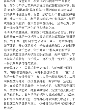
春风拂面，绿意如茵。在第115个国际护士节来临之
际，作为今年护士节系列庆祝活动的重要预热环节，医
院2026年“国风赋能·草坪雅集”主题活动在东湖意库龙门
剧场的草坪温暖启幕。百名一线护理工作者暂别忙碌临
床、褪去一身白衣，利用周末时间相约春日草坪，沉浸
式感受国风雅韵，在大自然中舒缓身心、涵养心力，奔
赴一场专属于南丁格尔的疗愈赋能之旅。
活动现场暖意融融。魏波院长特意赶至活动现场，向辛
勤耕耘在一线的全体护理人员提前送上最真挚的节日祝
福。“平日里，你们守护患者健康；今天，愿大家都能
卸下疲惫、安心休憩放松，学会好好爱自己，才能以更
饱满的状态守护患者、守护健康！”朴实真切的话语，
饱含医院领导班子对护理团队的理解、关怀与期许，字
字句句温暖着每一位护理人，这不仅是一份关怀，更是
一份沉甸甸的信任与鼓励。
青青草坪之上，国风乐曲悠扬婉转，古韵氛围扑面而
来。“用身体去感受风，用呼吸去连接自然……”在门诊
部护士长的专业带领下，参加人员伴着清风雅乐，从晨
间唤醒放松开始，缓缓舒展身姿、调节呼吸、活动筋
骨，在轻柔的国风舞动中与自然相拥。大家迎着春日和
风，放空繁杂思绪，纾解紧绷情绪，沉浸式感受国风疗
愈的独特魅力。参与活动的护理人员纷纷表示，首次体
验户外国风舞动疗愈，感觉身心都被温柔托举起来，平
日临床工作的疲惫与压力，仿佛都在这春光与雅韵中尽
数消散。