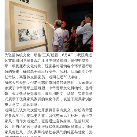
为弘扬传统文化，助推“三风”建设，6月4日，我院离退
休支部组织党员参观九江县中华贤母园，瞻仰中华贤
母，颂扬廉孝文化传统。院党委对活动各个环节进行细
致的安排，确保老干部出行安全、顺利。活动由党办主
任带队，离退休支部党员、老同志近50人参加。
虽然天气炎热，但老同志们依旧是兴致勃勃，大家先后
参观了中华贤母主题雕塑、中华贤母文化博物馆、岳母
馆、金戈铁马苑等展地，展地用图文、场景、实物等形
式展示了优良家风家训的教化作用，表述了家风家训的
重大意义，深远影响。
老同志们认为此次活动开展得非常有意义，纷纷表示通
过参观学习，要以史为鉴，以优秀家风为标杆，善于立
家风；而作为老党员，更要通过言传身教，弘扬好家
风，用自己的言行举止潜移默化地影响家庭成员，用好
家风促社风，以好家风推动社会风气的纯正与优化，形